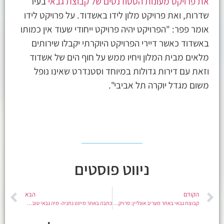
את פרויקט מעונות הסטודנטים של קבוצת גבאי
בעיר
שדרות, ואת פרויקט מלון לידו באשדוד. על פרויקט לידו
אומר פפר: "הפרויקט יהיה פרויקט ייחודי שעוד אין כמותו
באשדוד כאשר דיירי הפרויקט היוקרתי יקבלו שירותים
מלאים מבית המלון ויחיו ממש על חוף הים של אשדוד
וזאת עם דירות גדולות במיוחד וסטנדרט שאינו נופל
משום מגדל יוקרה תל אביבי".
ניווט פוסטים
הקודם
הבא
קבוצת גבאי באתר מעריב אונליין: פרויקט O-LIVE בקריית אונו
כתבה באתר מיינט נתניה- מיה גבאי טובול מדברת על פעילות הקבוצה בעיר