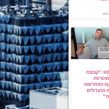
ט: "קבוצת
מצטרפת
קט התחדשות
ת מהגדולים
ד"