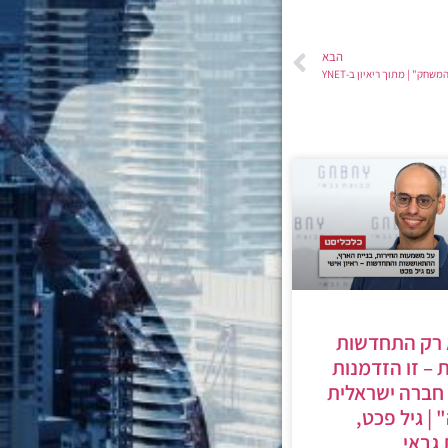
הבא
חק" | מתוך ריאיון ב-YNET
 רק התחדשות
ת – זו הזדמנות
חברה ישראלית
| גיל פכט,
גבאי