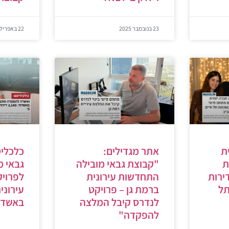
23 בנובמבר 2025
22 באפריל 2025
ת
אתר מגדילים:
כלכליס
ת
"קבוצת גבאי מובילה
גבאי 
י תקים 230 דירות
התחדשות עירונית
לפרוי
תל
ברמת גן – פרויקט
עירוני
לנדרס קיבל המלצה
באשדו
להפקדה"